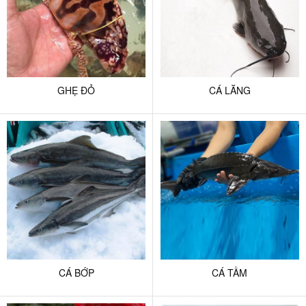
GHẸ ĐỎ
CÁ LĂNG
CÁ BỚP
CÁ TẦM