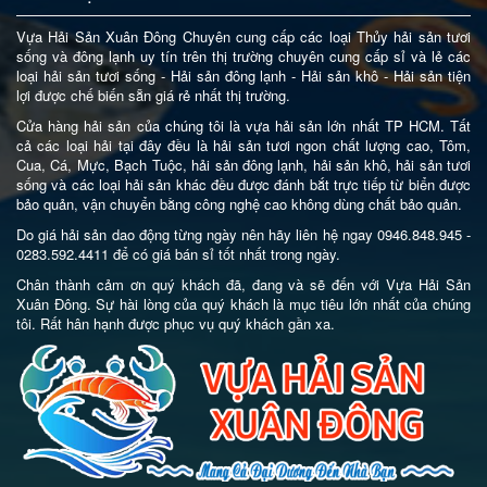
Vựa Hải Sản Xuân Đông Chuyên cung cấp các loại Thủy hải sản tươi
sống và đông lạnh uy tín trên thị trường chuyên cung cấp sỉ và lẻ các
loại hải sản tươi sống - Hải sản đông lạnh - Hải sản khô - Hải sản tiện
lợi được chế biến sẵn giá rẻ nhất thị trường.
Cửa hàng hải sản của chúng tôi là vựa hải sản lớn nhất TP HCM. Tất
cả các loại hải tại đây đều là hải sản tươi ngon chất lượng cao, Tôm,
Cua, Cá, Mực, Bạch Tuộc, hải sản đông lạnh, hải sản khô, hải sản tươi
sống và các loại hải sản khác đều được đánh bắt trực tiếp từ biển được
bảo quản, vận chuyển bằng công nghệ cao không dùng chất bảo quản.
Do giá hải sản dao động từng ngày nên hãy liên hệ ngay 0946.848.945 -
0283.592.4411 để có giá bán sỉ tốt nhất trong ngày.
Chân thành cảm ơn quý khách đã, đang và sẽ đến với Vựa Hải Sản
Xuân Đông. Sự hài lòng của quý khách là mục tiêu lớn nhất của chúng
tôi. Rất hân hạnh được phục vụ quý khách gần xa.