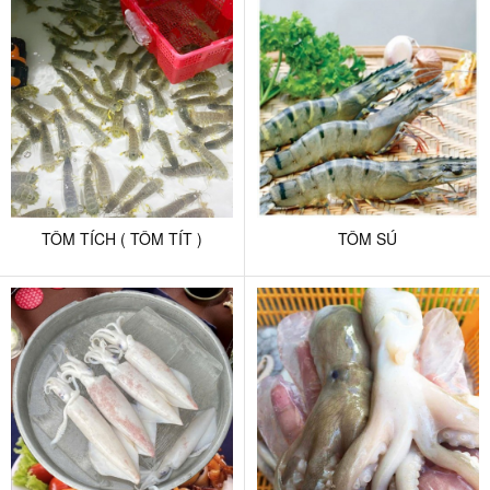
TÔM TÍCH ( TÔM TÍT )
TÔM SÚ