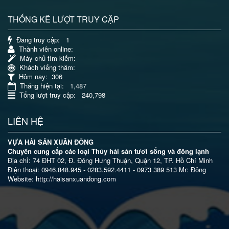
THỐNG KÊ LƯỢT TRUY CẬP
Đang truy cập
: 1
Thành viên online
:
Máy chủ tìm kiếm
:
Khách viếng thăm
:
Hôm nay
: 306
Tháng hiện tại
: 1,487
Tổng lượt truy cập
: 240,798
LIÊN HỆ
VỰA HẢI SẢN XUÂN ĐÔNG
Chuyên cung cấp các loại Thủy hải sản tươi sống và đông lạnh
Địa chỉ: 74 ĐHT 02, Đ. Đông Hưng Thuận, Quận 12, TP. Hồ Chí Minh
Điện thoại: 0946.848.945 - 0283.592.4411 - 0973 389 513 Mr: Đông
Website: http://haisanxuandong.com