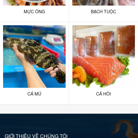
MỰC ỐNG
BẠCH TUỘC
CÁ MÚ
CÁ HỒI
GIỚI THIỆU VỀ CHÚNG TÔI