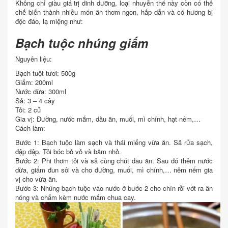
Không chỉ giàu giá trị dinh dưỡng, loại nhuyễn thể này còn có thể
chế biến thành nhiều món ăn thơm ngon, hấp dẫn và có hương bị
độc đáo, lạ miệng như:
Bạch tuộc nhúng giấm
Nguyên liệu:
Bạch tuột tươi: 500g
Giấm: 200ml
Nước dừa: 300ml
Sả: 3 – 4 cây
Tỏi: 2 củ
Gia vị: Đường, nước mắm, dầu ăn, muối, mì chính, hạt nêm,…
Cách làm:
Bước 1: Bạch tuộc làm sạch và thái miếng vừa ăn. Sả rửa sạch,
đập dập. Tỏi bóc bỏ vỏ và băm nhỏ.
Bước 2: Phi thơm tỏi và sả cùng chút dầu ăn. Sau đó thêm nước
dừa, giấm đun sôi và cho đường, muối, mì chính,… nêm nếm gia
vị cho vừa ăn.
Bước 3: Nhúng bạch tuộc vào nước ở bước 2 cho chín rồi vớt ra ăn
nóng và chấm kèm nước mắm chua cay.