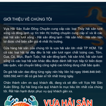
GIỚI THIỆU VỀ CHÚNG TÔI
Vựa Hải Sản Xuân Đông Chuyên cung cấp các loại Thủy hải sản tươi
sống và đông lạnh uy tín trên thị trường chuyên cung cấp sỉ và lẻ các
loại hải sản tươi sống - Hải sản đông lạnh - Hải sản khô - Hải sản tiện
lợi được chế biến sẵn giá rẻ nhất thị trường.
Cửa hàng hải sản của chúng tôi là vựa hải sản lớn nhất TP HCM. Tất
cả các loại hải tại đây đều là hải sản tươi ngon chất lượng cao, Tôm,
Cua, Cá, Mực, Bạch Tuộc, hải sản đông lạnh, hải sản khô, hải sản tươi
sống và các loại hải sản khác đều được đánh bắt trực tiếp từ biển được
bảo quản, vận chuyển bằng công nghệ cao không dùng chất bảo quản.
Do giá hải sản dao động từng ngày nên hãy liên hệ ngay 0946.848.945 -
0283.592.4411 để có giá bán sỉ tốt nhất trong ngày.
Chân thành cảm ơn quý khách đã, đang và sẽ đến với Vựa Hải Sản
Xuân Đông. Sự hài lòng của quý khách là mục tiêu lớn nhất của chúng
tôi. Rất hân hạnh được phục vụ quý khách gần xa.