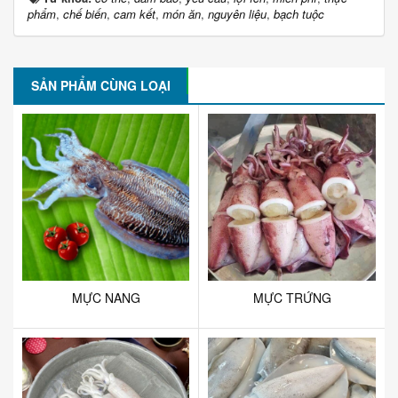
phẩm
,
chế biến
,
cam kết
,
món ăn
,
nguyên liệu
,
bạch tuộc
SẢN PHẨM CÙNG LOẠI
MỰC NANG
MỰC TRỨNG