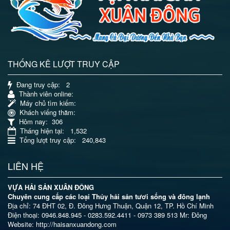
THỐNG KÊ LƯỢT TRUY CẬP
Đang truy cập
: 2
Thành viên online
:
Máy chủ tìm kiếm
:
Khách viếng thăm
:
Hôm nay
: 306
Tháng hiện tại
: 1,532
Tổng lượt truy cập
: 240,843
LIÊN HỆ
VỰA HẢI SẢN XUÂN ĐÔNG
Chuyên cung cấp các loại Thủy hải sản tươi sống và đông lạnh
Địa chỉ: 74 ĐHT 02, Đ. Đông Hưng Thuận, Quận 12, TP. Hồ Chí Minh
Điện thoại: 0946.848.945 - 0283.592.4411 - 0973 389 513 Mr: Đông
Website: http://haisanxuandong.com