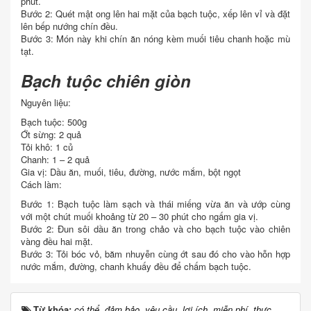
phút.
Bước 2: Quét mật ong lên hai mặt của bạch tuộc, xếp lên vỉ và đặt
lên bếp nướng chín đều.
Bước 3: Món này khi chín ăn nóng kèm muối tiêu chanh hoặc mù
tạt.
Bạch tuộc chiên giòn
Nguyên liệu:
Bạch tuộc: 500g
Ớt sừng: 2 quả
Tỏi khô: 1 củ
Chanh: 1 – 2 quả
Gia vị: Dầu ăn, muối, tiêu, đường, nước mắm, bột ngọt
Cách làm:
Bước 1: Bạch tuộc làm sạch và thái miếng vừa ăn và ướp cùng
với một chút muối khoảng từ 20 – 30 phút cho ngấm gia vị.
Bước 2: Đun sôi dầu ăn trong chảo và cho bạch tuộc vào chiên
vàng đều hai mặt.
Bước 3: Tỏi bóc vỏ, băm nhuyễn cùng ớt sau đó cho vào hỗn hợp
nước mắm, đường, chanh khuấy đều để chấm bạch tuộc.
Từ khóa:
có thể
,
đảm bảo
,
yêu cầu
,
lợi ích
,
miễn phí
,
thực