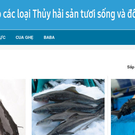
ỰC
CUA GHẸ
BABA
Sắp