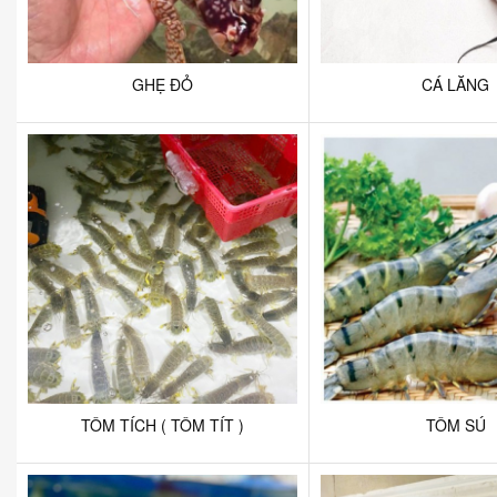
GHẸ ĐỎ
CÁ LĂNG
TÔM TÍCH ( TÔM TÍT )
TÔM SÚ