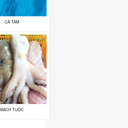
CÁ TẦM
BẠCH TUỘC