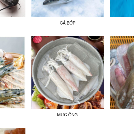
CÁ BỚP
MỰC ỐNG