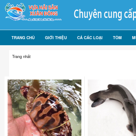
TRANG CHỦ
GIỚI THIỆU
CÁ CÁC LOẠI
TÔM
M
Trang nhất