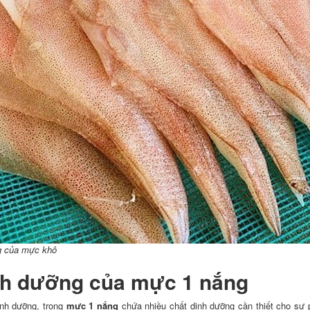
g của mực khô
inh dưỡng của mực 1 nắng
inh dưỡng, trong
mực 1 nắng
chứa nhiều chất dinh dưỡng cần thiết cho sự p