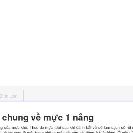
Bình luận
u chung về mực 1 nắng
g của mực khô. Theo đó mực tươi sau khi đánh bắt về sẽ làm sạch sẽ rồi 
ây được xem là một trong những món hải sản nổi tiếng ở Việt Nam. Ở các 