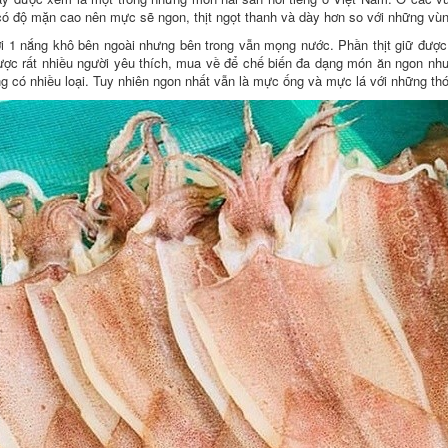
có độ mặn cao nên mực sẽ ngon, thịt ngọt thanh và dày hơn so với những vùn
 1 nắng khô bên ngoài nhưng bên trong vẫn mọng nước. Phần thịt giữ được
ược rất nhiều người yêu thích, mua về để chế biến đa dạng món ăn ngon như
g có nhiều loại. Tuy nhiên ngon nhất vẫn là mực ống và mực lá với những thớ 