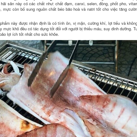
i hải sản này có các chất như: chất đạm, canxi, selen, đồng, phốt pho, vit
ó, mực còn bổ sung nguồn chất béo bão hoà và natri tốt cho việc tăng cườ
 phẩm này được nhận định là có tính ôn, vị mặn, cường khí, lợi tiểu và khô
y mực khô đều có tác dụng tốt đối với người bị thiếu máu, suy dinh dưỡng. T
ảo lợi ích tốt nhất cho sức khỏe.