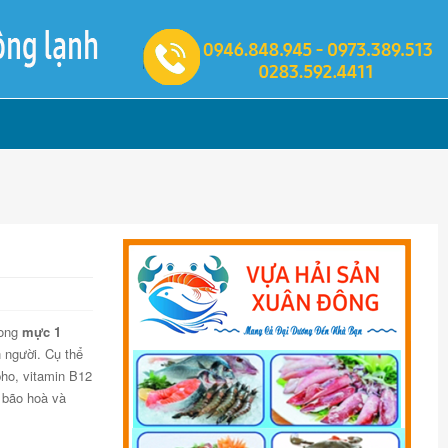
rong
mực 1
 người. Cụ thể
pho, vitamin B12
 bão hoà và