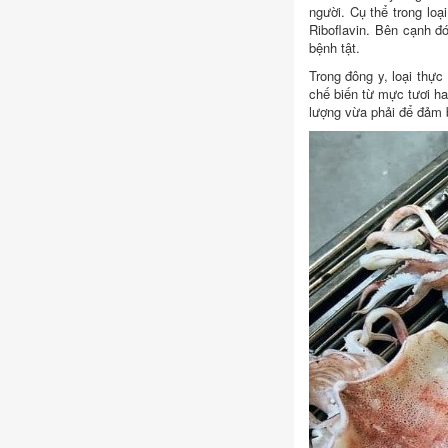
người. Cụ thể trong loạ
Riboflavin. Bên cạnh đ
bệnh tật.
Trong đông y, loại thực
chế biến từ mực tươi ha
lượng vừa phải để đảm b