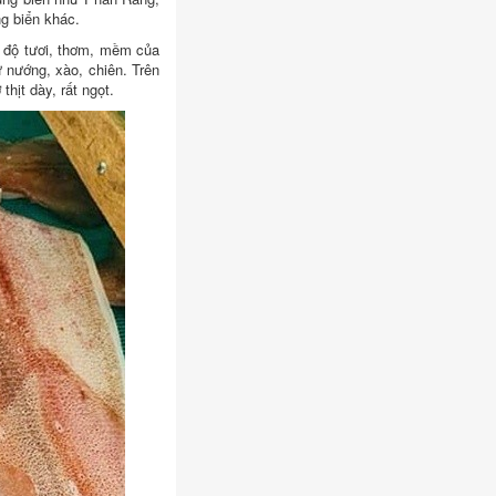
g biển khác.
 độ tươi, thơm, mềm của
 nướng, xào, chiên. Trên
thịt dày, rất ngọt.