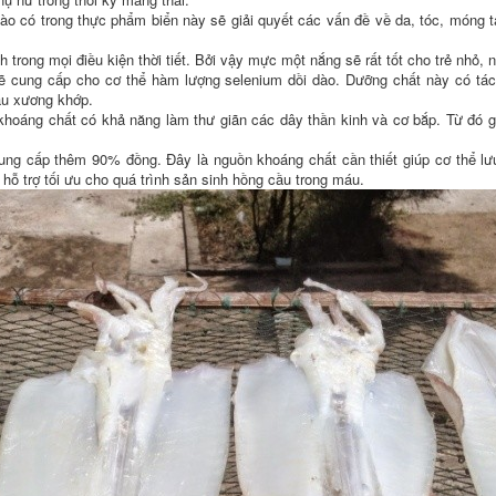
dào có trong thực phẩm biển này sẽ giải quyết các vấn đề về da, tóc, móng
 trong mọi điều kiện thời tiết. Bởi vậy mực một nắng sẽ rất tốt cho trẻ nhỏ,
ẽ cung cấp cho cơ thể hàm lượng selenium dồi dào. Dưỡng chất này có tá
au xương khớp.
khoáng chất có khả năng làm thư giãn các dây thần kinh và cơ bắp. Từ đó 
ng cấp thêm 90% đồng. Đây là nguồn khoáng chất cần thiết giúp cơ thể lưu 
 hỗ trợ tối ưu cho quá trình sản sinh hồng cầu trong máu.