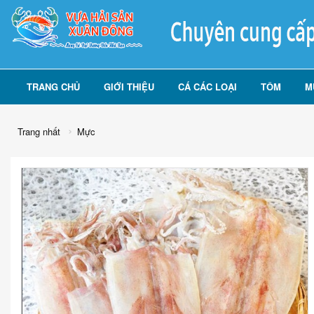
TRANG CHỦ
GIỚI THIỆU
CÁ CÁC LOẠI
TÔM
M
Trang nhất
Mực