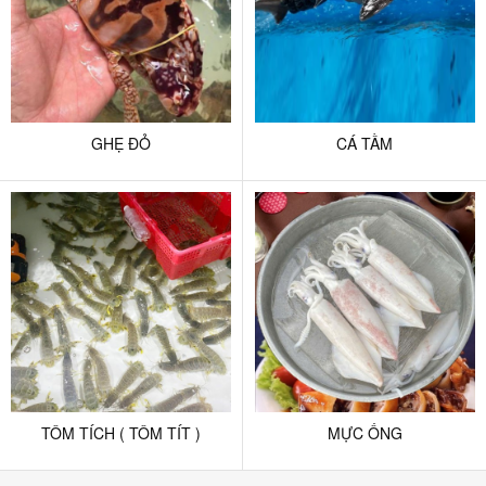
GHẸ ĐỎ
CÁ TẦM
TÔM TÍCH ( TÔM TÍT )
MỰC ỐNG