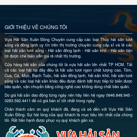
GIỚI THIỆU VỀ CHÚNG TÔI
Vựa Hải Sản Xuân Đông Chuyên cung cấp các loại Thủy hải sản tươi
sống và đông lạnh uy tín trên thị trường chuyên cung cấp sỉ và lẻ các
loại hải sản tươi sống - Hải sản đông lạnh - Hải sản khô - Hải sản tiện
lợi được chế biến sẵn giá rẻ nhất thị trường.
Cửa hàng hải sản của chúng tôi là vựa hải sản lớn nhất TP HCM. Tất
cả các loại hải tại đây đều là hải sản tươi ngon chất lượng cao, Tôm,
Cua, Cá, Mực, Bạch Tuộc, hải sản đông lạnh, hải sản khô, hải sản tươi
sống và các loại hải sản khác đều được đánh bắt trực tiếp từ biển được
bảo quản, vận chuyển bằng công nghệ cao không dùng chất bảo quản.
Do giá hải sản dao động từng ngày nên hãy liên hệ ngay 0946.848.945 -
0283.592.4411 để có giá bán sỉ tốt nhất trong ngày.
Chân thành cảm ơn quý khách đã, đang và sẽ đến với Vựa Hải Sản
Xuân Đông. Sự hài lòng của quý khách là mục tiêu lớn nhất của chúng
tôi. Rất hân hạnh được phục vụ quý khách gần xa.