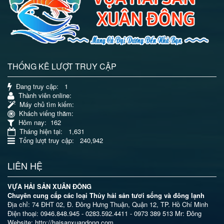
THỐNG KÊ LƯỢT TRUY CẬP
Đang truy cập
: 1
Thành viên online
:
Máy chủ tìm kiếm
:
Khách viếng thăm
:
Hôm nay
: 162
Tháng hiện tại
: 1,631
Tổng lượt truy cập
: 240,942
LIÊN HỆ
VỰA HẢI SẢN XUÂN ĐÔNG
Chuyên cung cấp các loại Thủy hải sản tươi sống và đông lạnh
Địa chỉ: 74 ĐHT 02, Đ. Đông Hưng Thuận, Quận 12, TP. Hồ Chí Minh
Điện thoại: 0946.848.945 - 0283.592.4411 - 0973 389 513 Mr: Đông
Website: http://haisanxuandong.com