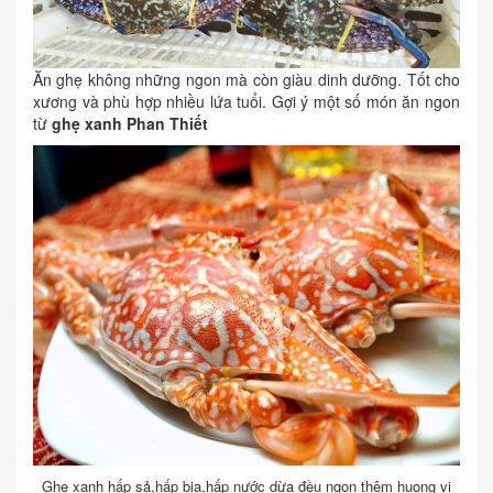
Ăn ghẹ không những ngon mà còn giàu dinh dưỡng. Tốt cho
xương và phù hợp nhiều lứa tuổi. Gợi ý một số món ăn ngon
từ
ghẹ xanh Phan Thiết
Ghẹ xanh hấp sả,hấp bia,hấp nước dừa đều ngon thêm huong vị