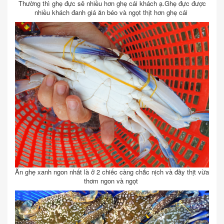
Thường thì ghẹ đực sẽ nhiều hơn ghẹ cái khách ạ.Ghẹ đực được
nhiều khách đanh giá ăn béo và ngọt thịt hơn ghẹ cái
Ăn ghẹ xanh ngon nhất là ở 2 chiếc càng chắc nịch và đầy thịt vừa
thơm ngon và ngọt