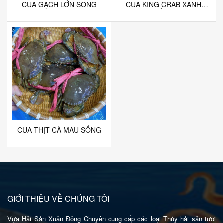
CUA GẠCH LỚN SỐNG
CUA KING CRAB XANH
SỐNG
CUA THỊT CÀ MAU SỐNG
GIỚI THIỆU VỀ CHÚNG TÔI
Vựa Hải Sản Xuân Đông Chuyên cung cấp các loại Thủy hải sản tươi