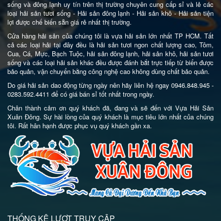
sống và đông lạnh uy tín trên thị trường chuyên cung cấp sỉ và lẻ các
loại hải sản tươi sống - Hải sản đông lạnh - Hải sản khô - Hải sản tiện
lợi được chế biến sẵn giá rẻ nhất thị trường.
Cửa hàng hải sản của chúng tôi là vựa hải sản lớn nhất TP HCM. Tất
cả các loại hải tại đây đều là hải sản tươi ngon chất lượng cao, Tôm,
Cua, Cá, Mực, Bạch Tuộc, hải sản đông lạnh, hải sản khô, hải sản tươi
sống và các loại hải sản khác đều được đánh bắt trực tiếp từ biển được
bảo quản, vận chuyển bằng công nghệ cao không dùng chất bảo quản.
Do giá hải sản dao động từng ngày nên hãy liên hệ ngay 0946.848.945 -
0283.592.4411 để có giá bán sỉ tốt nhất trong ngày.
Chân thành cảm ơn quý khách đã, đang và sẽ đến với Vựa Hải Sản
Xuân Đông. Sự hài lòng của quý khách là mục tiêu lớn nhất của chúng
tôi. Rất hân hạnh được phục vụ quý khách gần xa.
THỐNG KÊ LƯỢT TRUY CẬP