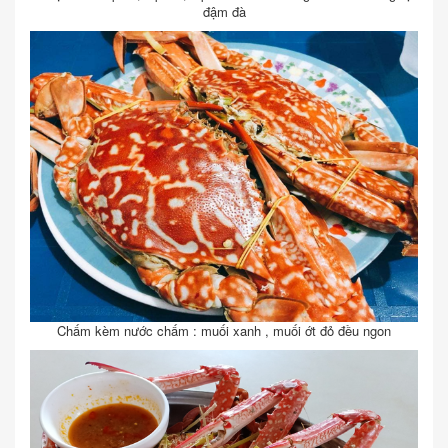
đậm đà
Chấm kèm nước chấm : muối xanh , muối ớt đỏ đều ngon