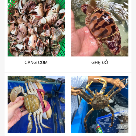
CÀNG CÚM
GHẸ ĐỎ