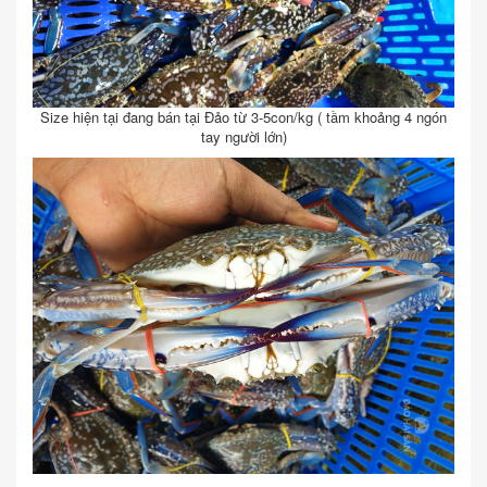
Size hiện tại đang bán tại Đảo từ 3-5con/kg ( tầm khoảng 4 ngón
tay người lớn)