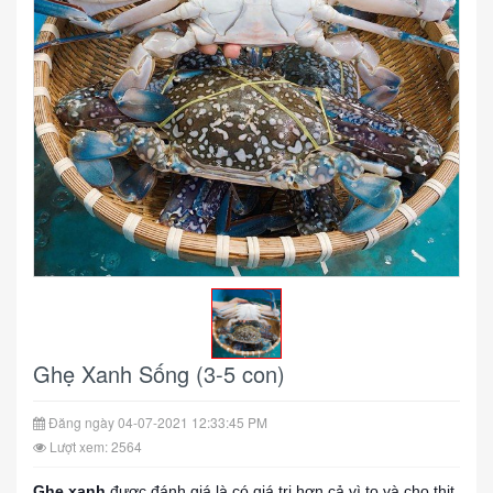
Ghẹ Xanh Sống (3-5 con)
Đăng ngày 04-07-2021 12:33:45 PM
Lượt xem: 2564
Ghẹ xanh
được đánh giá là có giá trị hơn cả vì to và cho thịt