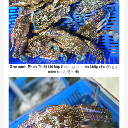
Ghẹ xanh Phan Thiết
khi hấp thơm ngon la tỏa khắp nhà đúng vị
miền trung đậm đà