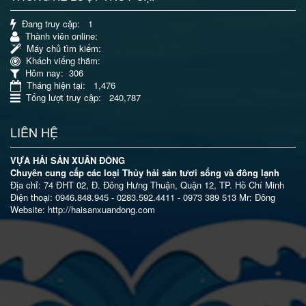
Đang truy cập
: 1
Thành viên online
:
Máy chủ tìm kiếm
:
Khách viếng thăm
:
Hôm nay
: 306
Tháng hiện tại
: 1,476
Tổng lượt truy cập
: 240,787
LIÊN HỆ
VỰA HẢI SẢN XUÂN ĐÔNG
Chuyên cung cấp các loại Thủy hải sản tươi sống và đông lạnh
Địa chỉ: 74 ĐHT 02, Đ. Đông Hưng Thuận, Quận 12, TP. Hồ Chí Minh
Điện thoại: 0946.848.945 - 0283.592.4411 - 0973 389 513 Mr: Đông
Website: http://haisanxuandong.com